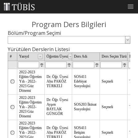
Ana Sayfa
Program Ders Bilgileri
Proje Ekibi
Bölüm/Program Seçimi
TÜBİS Nedir?
Yürütülen Derslerin Listesi
#
Yarıyıl
Öğretim Üyesi
Ders Adı
Ders Seçim Türü
Dili
Hakkımızda
Telefon Rehberi
2022-2023
Eğitim Öğretim
Dr. Öğr. Üyesi
SOS411
Yılı - 2022-
Ahu PAKÖZ
Edebiyat
Seçmeli
Türkç
Bologna Bölüm/Program Ders Tanıtım Formları
2023 Güz
TÜRKELİ
Sosyolojisi
Dönemi
Formlar
2022-2023
Dr. Öğr. Üyesi
Eğitim Öğretim
Ayşen
SOS203 İktisat
Yılı - 2022-
Seçmeli
Türkç
Yemek Menüsü
BAYLAK
Sosyolojisi
2023 Güz
GÜNGÖR
Dönemi
Yardım
2022-2023
Eğitim Öğretim
Dr. Öğr. Üyesi
SOS411
Yılı - 2022-
Ahu PAKÖZ
İletişim
Seçmeli
Türkç
Giriş
2023 Güz
TÜRKELİ
Sosyolojisi