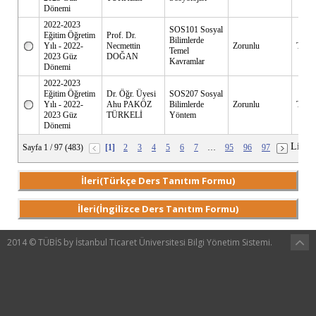
Dönemi
2022-2023
SOS101 Sosyal
Eğitim Öğretim
Prof. Dr.
Bilimlerde
Yılı - 2022-
Necmettin
Zorunlu
Türkç
Temel
2023 Güz
DOĞAN
Kavramlar
Dönemi
2022-2023
Eğitim Öğretim
Dr. Öğr. Üyesi
SOS207 Sosyal
Yılı - 2022-
Ahu PAKÖZ
Bilimlerde
Zorunlu
Türkç
2023 Güz
TÜRKELİ
Yöntem
Dönemi
Liste:
Sayfa 1 / 97 (483)
[1]
2
3
4
5
6
7
…
95
96
97
İleri(Türkçe Ders Tanıtım Formu)
İleri(İngilizce Ders Tanıtım Formu)
2014 © TÜBİS by İstanbul Ticaret Üniversitesi Bilgi Yönetim Sistemi.