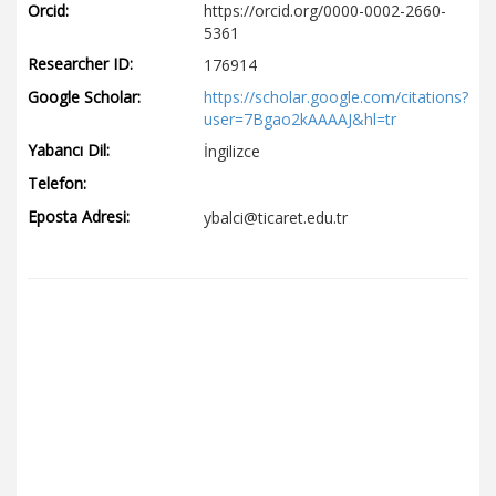
Orcid:
https://orcid.org/0000-0002-2660-
5361
Researcher ID:
176914
Google Scholar:
https://scholar.google.com/citations?
user=7Bgao2kAAAAJ&hl=tr
Yabancı Dil:
İngilizce
Telefon:
Eposta Adresi:
ybalci@ticaret.edu.tr