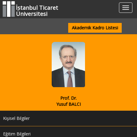
İstanbul Ticaret
Menül
Üniversitesi
Akademik Kadro Listesi
Prof. Dr.
Yusuf BALCI
Kişisel Bilgiler
Eğitim Bilgileri